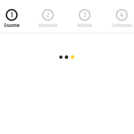
1
2
3
4
Encontrar
Información
Adicional
Confirmación