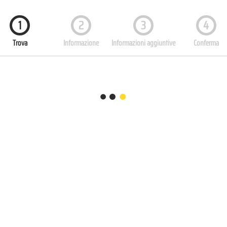
1
2
3
4
Trova
Informazione
Informazioni aggiuntive
Conferma