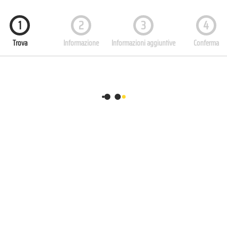
1
2
3
4
Trova
Informazione
Informazioni aggiuntive
Conferma