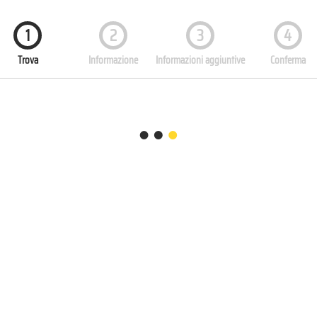
1
2
3
4
Trova
Informazione
Informazioni aggiuntive
Conferma