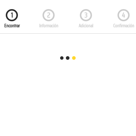
1
2
3
4
Encontrar
Información
Adicional
Confirmación