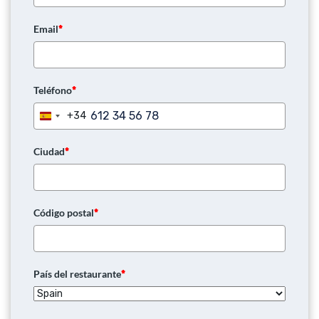
Email
*
Teléfono
*
+34
Spain
+34
Ciudad
*
Código postal
*
País del restaurante
*