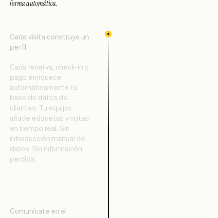
forma automática.
Cada visita construye un
perfil
Cada reserva, check-in y
pago enriquece
automáticamente tu
base de datos de
clientes. Tu equipo
añade etiquetas y notas
en tiempo real. Sin
introducción manual de
datos. Sin información
perdida.
Comunícate en el