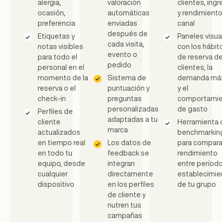
alergia,
valoración
clientes, ing
ocasión,
automáticas
y rendimiento
preferencia
enviadas
canal
después de
Etiquetas y
Paneles visua
cada visita,
notas visibles
con los hábit
evento o
para todo el
de reserva de
pedido
personal en el
clientes, la
momento de la
Sistema de
demanda má
reserva o el
puntuación y
y el
check-in
preguntas
comportami
personalizadas
de gasto
Perfiles de
adaptadas a tu
cliente
Herramienta 
marca
actualizados
benchmarkin
en tiempo real
Los datos de
para compara
en todo tu
feedback se
rendimiento
equipo, desde
integran
entre períod
cualquier
directamente
establecimie
dispositivo
en los perfiles
de tu grupo
de cliente y
nutren tus
campañas