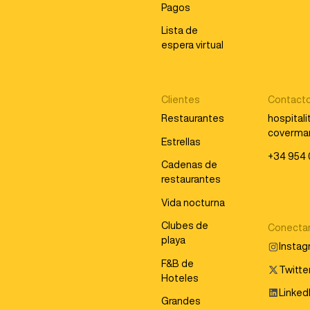
Pagos
Lista de
espera virtual
Clientes
Contact
Restaurantes
hospital
coverma
Estrellas
+34 954 
Cadenas de
restaurantes
Vida nocturna
Clubes de
Conecta
playa
Insta
F&B de
Twitter
Hoteles
Linked
Grandes