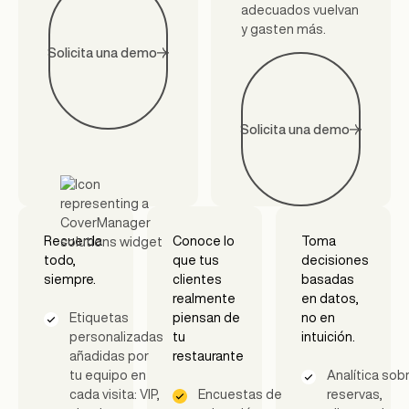
adecuados vuelvan
y gasten más.
Solicita una demo
Solicita una demo
Recuerda
Conoce lo
Toma
todo,
que tus
decisiones
siempre.
clientes
basadas
realmente
en datos,
Etiquetas
piensan de
no en
personalizadas
tu
intuición.
añadidas por
restaurante
tu equipo en
Analítica sob
cada visita: VIP,
Encuestas de
reservas,