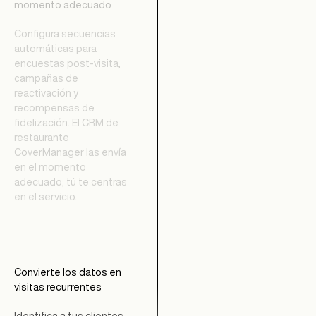
momento adecuado
Configura secuencias
automáticas para
encuestas post-visita,
campañas de
reactivación y
recompensas de
fidelización. El CRM de
restaurante
CoverManager las envía
en el momento
adecuado; tú te centras
en el servicio.
Convierte los datos en
visitas recurrentes