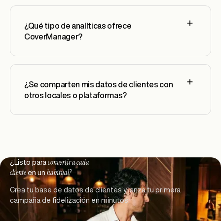
¿Qué tipo de analíticas ofrece
CoverManager?
¿Se comparten mis datos de clientes con
otros locales o plataformas?
convertir a cada
Footer
¿Listo para
cliente
habitual?
en un
Crea tu base de datos de clientes y lanza tu primera
campaña de fidelización en minutos.