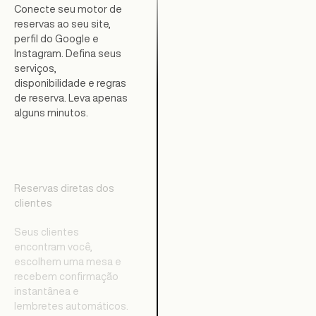
Conecte seu motor de
reservas ao seu site,
perfil do Google e
Instagram. Defina seus
serviços,
disponibilidade e regras
de reserva. Leva apenas
alguns minutos.
Reservas diretas dos
clientes
Seus clientes
encontram você,
escolhem uma mesa e
recebem confirmação
instantânea e
lembretes automáticos.