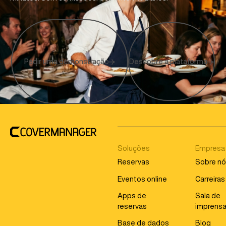
Pedir uma demonstração
Descobre a plataforma
Soluções
Empresa
Reservas
Sobre n
Eventos online
Carreiras
Apps de
Sala de
reservas
imprens
Base de dados
Blog