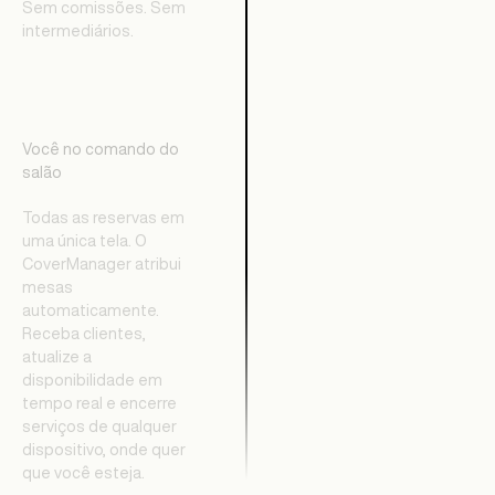
Sem comissões. Sem
intermediários.
Você no comando do
salão
Todas as reservas em
uma única tela. O
CoverManager atribui
mesas
automaticamente.
Receba clientes,
atualize a
disponibilidade em
tempo real e encerre
serviços de qualquer
dispositivo, onde quer
que você esteja.