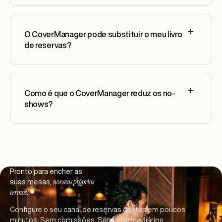
O CoverManager pode substituir o meu livro
de reservas?
Como é que o CoverManager reduz os no-
shows?
Footer
Pronto para encher as
nos seus próprios
suas mesas,
termos?
Configure o seu canal de reservas diretas em poucos
minutos. Sem comissões. Sem intermediários.