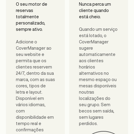
O seu motor de
Nunca perca um
reservas
cliente quando
totalmente
está cheio.
personalizado,
Quando um serviço
sempre ativo.
está lotado, o
Adicione o
CoverManager
CoverManager ao
sugere
seu website e
automaticamente
permita que os
aos clientes
clientes reservem
horários
24/7, dentro da sua
alternativos no
marca, com as suas
mesmo espaço ou
cores, tipos de
mesas disponíveis
letra e layout.
noutras
Disponível em
localizações do
vários idiomas,
seu grupo. Sem
com
becos sem saída,
disponibilidade em
sem lugares
tempo real e
perdidos.
confirmações