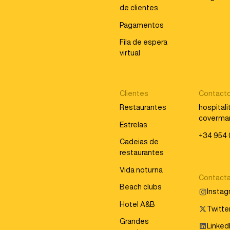
de clientes
Pagamentos
Fila de espera
virtual
Clientes
Contact
Restaurantes
hospital
coverma
Estrelas
+34 954 
Cadeias de
restaurantes
Vida noturna
Contacta
Beach clubs
Insta
Hotel A&B
Twitter
Grandes
Linked