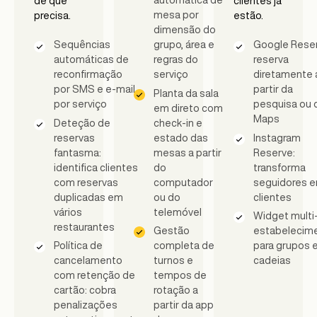
automática de
de que
clientes já
mesa por
precisa.
estão.
dimensão do
Sequências
grupo, área e
Google Reser
automáticas de
regras do
reserva
reconfirmação
serviço
diretamente 
por SMS e e-mail
partir da
Planta da sala
por serviço
pesquisa ou 
em direto com
Maps
Deteção de
check-in e
reservas
estado das
Instagram
fantasma:
mesas a partir
Reserve:
identifica clientes
do
transforma
com reservas
computador
seguidores 
duplicadas em
ou do
clientes
vários
telemóvel
Widget multi
restaurantes
Gestão
estabelecim
Política de
completa de
para grupos 
cancelamento
turnos e
cadeias
com retenção de
tempos de
cartão: cobra
rotação a
penalizações
partir da app