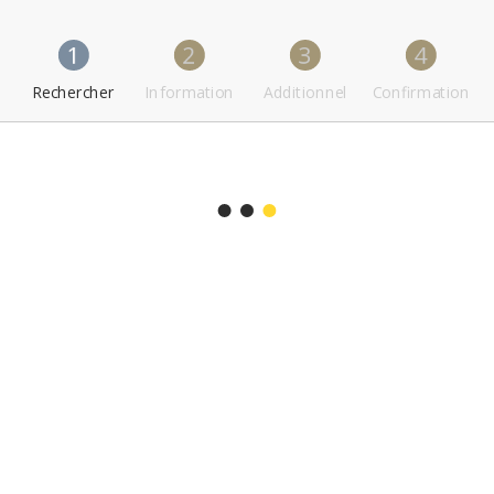
1
2
3
4
Rechercher
Information
Additionnel
Confirmation