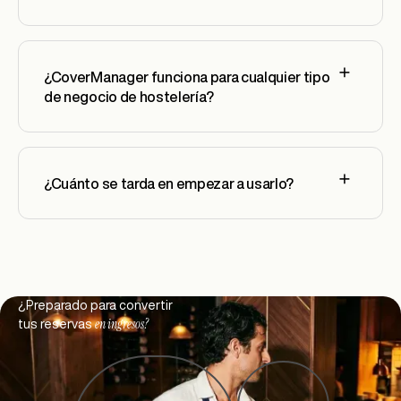
¿CoverManager funciona para cualquier tipo
de negocio de hostelería?
¿Cuánto se tarda en empezar a usarlo?
Footer
¿Preparado para convertir
en ingresos?
tus reservas