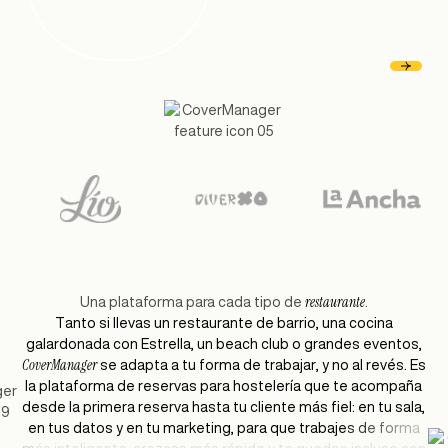
restaurante
Una plataforma para cada tipo de
.
T
a
n
t
o
s
i
l
l
e
v
a
s
u
n
r
e
s
t
a
u
r
a
n
t
e
d
e
b
a
r
r
i
o
,
u
n
a
c
o
c
i
n
a
g
a
l
a
r
d
o
n
a
d
a
c
o
n
E
s
t
r
e
l
l
a
,
u
n
b
e
a
c
h
c
l
u
b
o
g
r
a
n
d
e
s
e
v
e
n
t
o
s
,
C
o
v
e
r
M
a
n
a
g
e
r
s
e
a
d
a
p
t
a
a
t
u
f
o
r
m
a
d
e
t
r
a
b
a
j
a
r
,
y
n
o
a
l
r
e
v
é
s
.
E
s
l
a
p
l
a
t
a
f
o
r
m
a
d
e
r
e
s
e
r
v
a
s
p
a
r
a
h
o
s
t
e
l
e
r
í
a
q
u
e
t
e
a
c
o
m
p
a
ñ
a
d
e
s
d
e
l
a
p
r
i
m
e
r
a
r
e
s
e
r
v
a
h
a
s
t
a
t
u
c
l
i
e
n
t
e
m
á
s
f
i
e
l
:
e
n
t
u
s
a
l
a
,
e
n
t
u
s
d
a
t
o
s
y
e
n
t
u
m
a
r
k
e
t
i
n
g
,
p
a
r
a
q
u
e
t
r
a
b
a
j
e
s
d
e
f
o
r
m
a