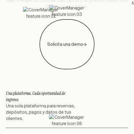
m
á
s
i
n
t
e
l
i
g
e
n
t
e
,
c
r
e
z
c
a
s
m
á
s
r
á
p
i
d
o
y
t
e
q
u
e
d
e
s
i
n
c
l
u
s
o
c
o
n
m
á
s
d
e
l
o
q
u
e
g
a
n
a
s
.
Solicita una demo
Una plataforma. Cada oportunidad de
ingresos.
Una sola plataforma para reservas,
depósitos, pagos y datos de tus
clientes.