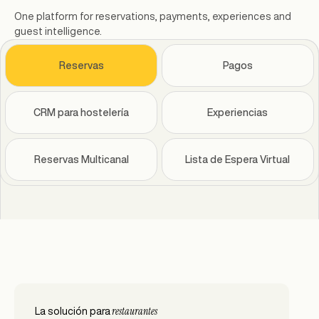
One platform for reservations, payments, experiences and
guest intelligence.
Reservas
Pagos
CRM para hostelería
Experiencias
Reservas Multicanal
Lista de Espera Virtual
restaurantes
grupos y
alta cocina y
Hoteles & F&B
beach clubs
bares y ocio
grandes
La solución para
La solución para
La solución para
La solución para
La solución para
La solución para
La solución para