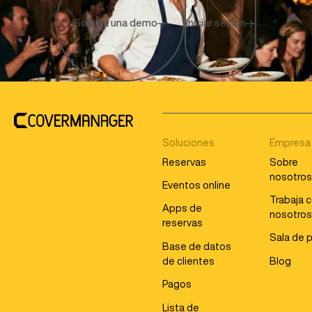
Solicita una demo
Iniciar sesión
Soluciones
Empresa
Reservas
Sobre
nosotro
Eventos online
Trabaja 
Apps de
nosotro
reservas
Sala de 
Base de datos
de clientes
Blog
Pagos
Lista de