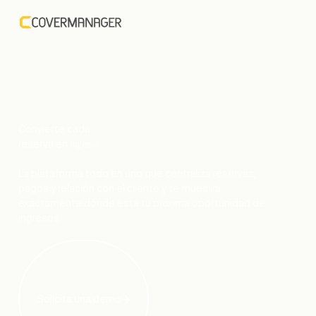
Convierte cada
ingresos.
reserva en
La plataforma todo en uno que centraliza reservas,
pagos y relación con el cliente y te muestra
exactamente dónde está tu próxima oportunidad de
ingresos.
Solicita una demo