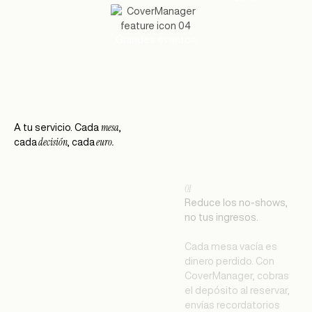
Grandes eventos
mesa
A tu servicio. Cada
,
decisión
euro.
cada
, cada
01
Reduce los no-shows,
no tus ingresos.
Cada mesa vacía es
dinero perdido. Con
CoverManager, cobras
el depósito al reservar,
envías recordatorios