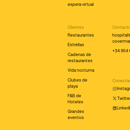
espera virtual
Clientes
Contact
Restaurantes
hospital
coverma
Estrellas
+34 954 
Cadenas de
restaurantes
Vida nocturna
Clubes de
Conecta
playa
Insta
F&B de
Twitter
Hoteles
Linked
Grandes
eventos