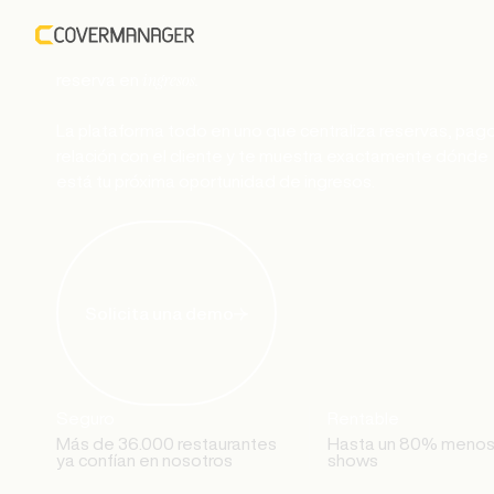
Convierte cada
ingresos.
reserva en
La plataforma todo en uno que centraliza reservas, pag
relación con el cliente y te muestra exactamente dónde
está tu próxima oportunidad de ingresos.
Solicita una demo
Seguro
Rentable
Más de 36.000 restaurantes
Hasta un 80% menos
ya confían en nosotros
shows