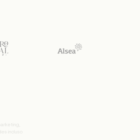
d
e
s
i
n
c
l
u
s
o