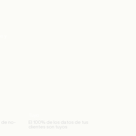
os y
Tuyo
 de no-
El 100% de los datos de tus
clientes son tuyos