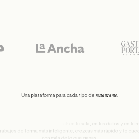
restaurante
Una plataforma para cada tipo de
.
e
n
t
e
,
c
r
e
z
c
a
s
m
á
s
r
á
p
i
d
o
y
t
e
q
u
e
c
o
n
m
á
s
d
e
l
o
q
u
e
g
a
n
a
s
.