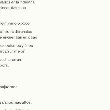
larios en la industria
incentiva a los
rio mínimo o poco
eficios adicionales
e encuentran en otras
os nocturnos y fines
uscan un mejor
esultar en un
boral.
abajadores
salarios más altos,