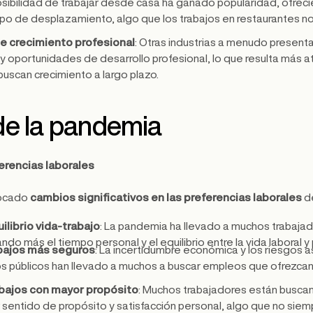
posibilidad de trabajar desde casa ha ganado popularidad, ofrecie
mpo de desplazamiento, algo que los trabajos en restaurantes 
e crecimiento profesional
: Otras industrias a menudo present
 y oportunidades de desarrollo profesional, lo que resulta más at
uscan crecimiento a largo plazo.
de la pandemia
erencias laborales
vocado
cambios significativos en las preferencias laborales
de
uilibrio vida-trabajo
: La pandemia ha llevado a muchos trabajad
ndo más el tiempo personal y el equilibrio entre la vida laboral y
bajos más seguros
: La incertidumbre económica y los riesgos 
os públicos han llevado a muchos a buscar empleos que ofrezca
bajos con mayor propósito
: Muchos trabajadores están busca
 sentido de propósito y satisfacción personal, algo que no siem