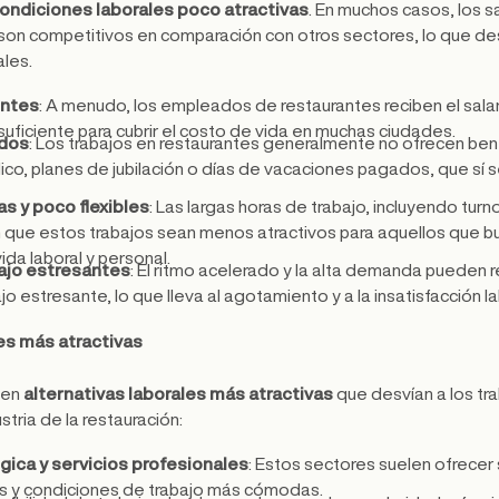
ondiciones laborales poco atractivas
. En muchos casos, los sa
 son competitivos en comparación con otros sectores, lo que des
les.
entes
: A menudo, los empleados de restaurantes reciben el sala
suficiente para cubrir el costo de vida en muchas ciudades.
ados
: Los trabajos en restaurantes generalmente no ofrecen ben
o, planes de jubilación o días de vacaciones pagados, que sí s
s y poco flexibles
: Las largas horas de trabajo, incluyendo turn
que estos trabajos sean menos atractivos para aquellos que b
vida laboral y personal.
ajo estresantes
: El ritmo acelerado y la alta demanda pueden r
o estresante, lo que lleva al agotamiento y a la insatisfacción la
es más atractivas
ten
alternativas laborales más atractivas
que desvían a los tr
stria de la restauración:
gica y servicios profesionales
: Estos sectores suelen ofrecer 
s y condiciones de trabajo más cómodas.