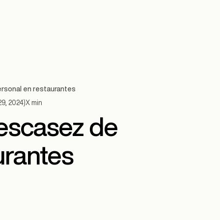
rsonal en restaurantes
29, 2024
)
X
min
escasez de
urantes