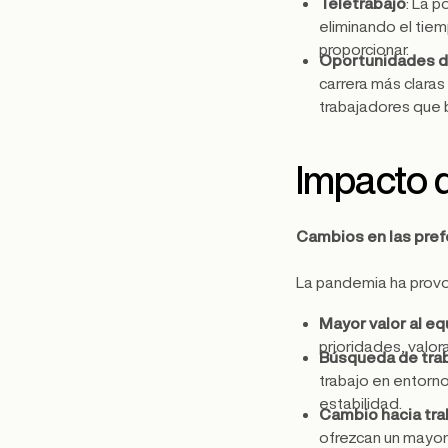
Teletrabajo
: La 
eliminando el tie
proporcionar.
Oportunidades d
carrera más claras
trabajadores que b
Impacto 
Cambios en las pref
La pandemia ha pro
Mayor valor al eq
prioridades, valora
Búsqueda de tra
trabajo en entorn
estabilidad.
Cambio hacia tra
ofrezcan un mayor