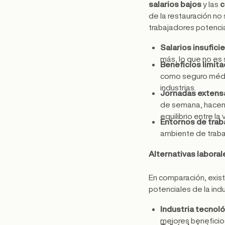
salarios bajos
y las
c
de la restauración no
trabajadores potencia
Salarios insufici
más, lo que no es 
Beneficios limit
como seguro médic
industrias.
Jornadas extensa
de semana, hacen 
equilibrio entre la 
Entornos de trab
ambiente de trabaj
Alternativas laboral
En comparación, exis
potenciales de la indu
Industria tecnoló
mejores beneficio