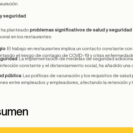
tauración.
y seguridad
 ha planteado
problemas significativos de salud y seguridad
sonal en los restaurantes:
gio
: El trabajo en restaurantes implica un contacto constante con
tando el riesgo de contagio de COVID-19 y otras enfermedad
eguridad
: La implementación de medidas de seguridad adiciona
sinfección constante y el distanciamiento social, ha añadido una 
ud pública
: Las políticas de vacunación y los requisitos de salu
iones entre empleados y empleadores, afectando la retención y 
esumen