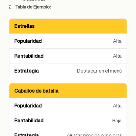
Tabla de Ejemplo:
Estrellas
Categoría
Popularidad
Rentabilidad
Es
Alta
Alta
Destacar en el menú
Caballos de batalla
Alta
Baja
Ajustar precios o mejorar