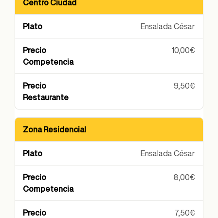
Centro Ciudad
Ubicación
Plato
Precio Competencia
P
Ensalada César
10,00€
9,50€
Zona Residencial
Ensalada César
8,00€
7,50€