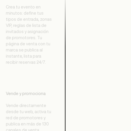
Crea tu evento en
minutos: define tus
tipos de entrada, zonas
VIP, reglas de lista de
invitados y asignación
de promotores. Tu
página de venta con tu
marca se publica al
instante, lista para
recibir reservas 24/7.
Vende y promociona
Vende directamente
desde tu web, activa tu
red de promotores y
publica en más de 130
canales de venta