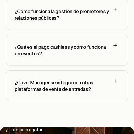
¿Cómo funciona la gestión de promotores y
relaciones públicas?
¿Qué es el pago cashless y cómo funciona
en eventos?
¿CoverManager se integra con otras
plataformas de venta de entradas?
Footer
¿Listo para agotar