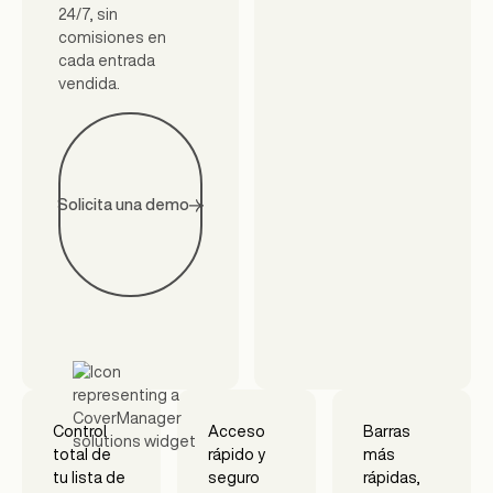
24/7, sin
comisiones en
cada entrada
vendida.
Solicita una demo
Control
Acceso
Barras
total de
rápido y
más
tu lista de
seguro
rápidas,