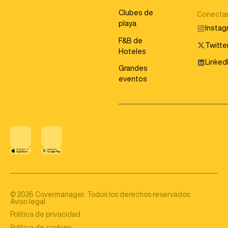
Clubes de
Conecta
playa
Insta
F&B de
Twitter
Hoteles
Linked
Grandes
eventos
©
2026
Covermanager. Todos los derechos reservados.
Aviso legal
Política de privacidad
Política de cookies