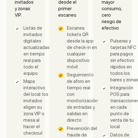
invitados
desde el
mayor
y zonas
primer
consumo,
VIP.
escaneo.
cero
riesgo de
Listas de
Escanea
efectivo
invitados
tickets QR
digitales
desde la app
Pulseras y
actualizadas
de check-in en
tarjetas NFC
en tiempo
cualquier
para pagos
real para
dispositivo
sin efectivo
todo el
móvil
rápidos en
equipo
todos los
Seguimiento
bares y zona
Mapa
de aforo en
interactivo
tiempo real
Integración
del local: los
con
POS para
invitados
monitorización
transaccione
eligen su
de entradas y
en cada
zona VIP o
salidas en
punto de
mesa al
directo
venta de tu
hacer el
local
Prevención del
checkout
fraude de
Datos de