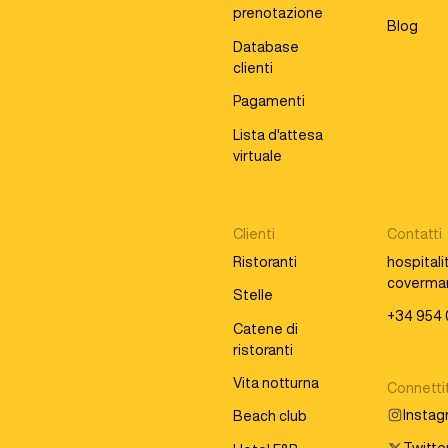
prenotazione
Blog
Database
clienti
Pagamenti
Lista d'attesa
virtuale
Clienti
Contatti
Ristoranti
hospital
coverma
Stelle
+34 954 
Catene di
ristoranti
Vita notturna
Connettit
Insta
Beach club