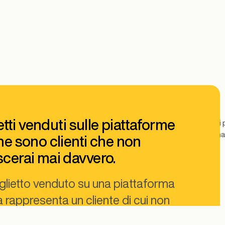
ietti venduti sulle piattaforme
Vendi di p
lavoro ma
ne sono clienti che non
cerai mai davvero.
glietto venduto su una piattaforma
 rappresenta un cliente di cui non
erai mai i dati e una relazione che non