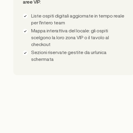
aree VIP.
Liste ospiti digitali aggiornate in tempo reale
per l'intero team
Mappa interattiva del locale: gli ospiti
scelgono la loro zona VIP o il tavolo al
checkout
Sezioni riservate gestite da un'unica
schermata