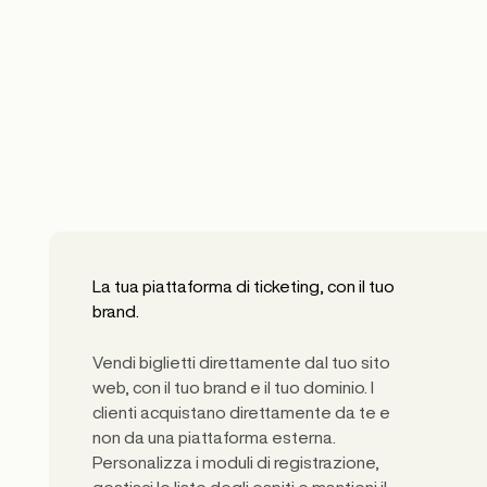
mai sviluppare nel tempo.
La tua piattaforma di ticketing, con il tuo
brand.
Vendi biglietti direttamente dal tuo sito
web, con il tuo brand e il tuo dominio. I
clienti acquistano direttamente da te e
non da una piattaforma esterna.
Personalizza i moduli di registrazione,
gestisci le liste degli ospiti e mantieni il