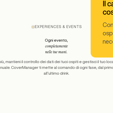
Il 
cos
Cont
EXPERIENCES & EVENTS
ospi
Ogni evento,
nec
completamente
nelle tue mani.
iù, mantieni il controllo dei dati dei tuoi ospiti e gestisci il tuo l
nuale. CoverManager ti mette al comando di ogni fase, dal primo
all’ultimo drink.