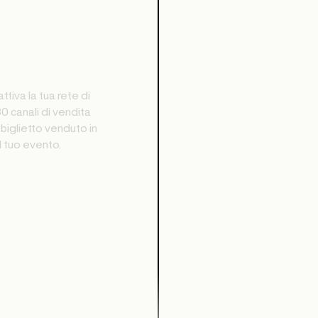
ttiva la tua rete di
30 canali di vendita
biglietto venduto in
 tuo evento.