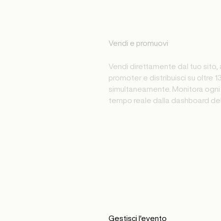
Vendi e promuovi
Vendi direttamente dal tuo sito, a
promoter e distribuisci su oltre 1
simultaneamente. Monitora ogni 
tempo reale dalla dashboard del
Gestisci l'evento