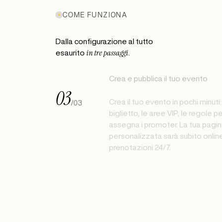
COME FUNZIONA
Dalla configurazione al tutto
in tre passaggi
esaurito
.
Crea e pubblica il tuo evento
03
Crea il tuo evento in pochi minuti
/
03
biglietto, le aree VIP, le regole per
assegna i promoter. La tua pagin
personalizzata sarà subito online
prenotazioni 24/7.