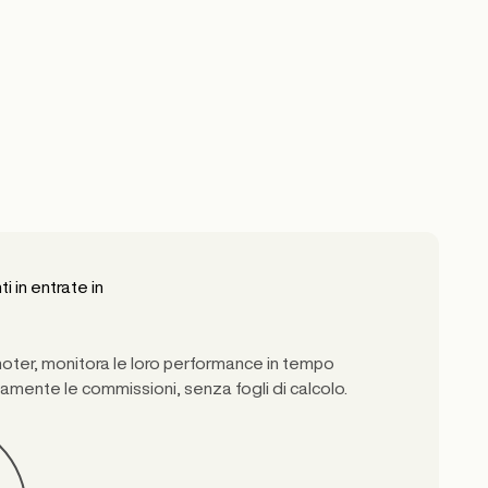
Il contante al bar è lento, rischi
difficile da tracciare.
Code interminabili, errori nella gestione
contante e nessuna visibilità su quanto 
ospiti spendono realmente all’interno d
locale.
ti in entrate in
omoter, monitora le loro performance in tempo
amente le commissioni, senza fogli di calcolo.