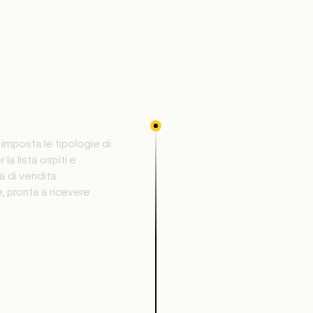
: imposta le tipologie di
 la lista ospiti e
a di vendita
, pronta a ricevere