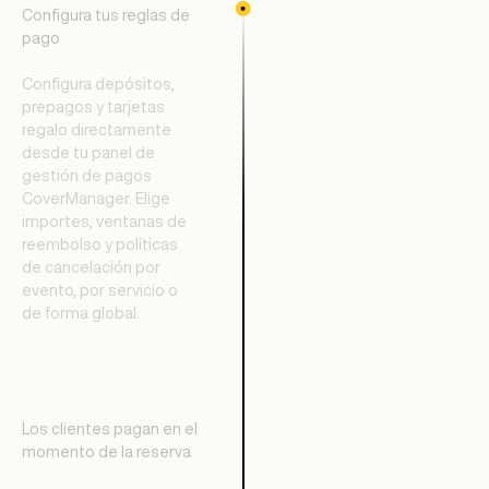
Configura tus reglas de
pago
Configura depósitos,
prepagos y tarjetas
regalo directamente
desde tu panel de
gestión de pagos
CoverManager. Elige
importes, ventanas de
reembolso y políticas
de cancelación por
evento, por servicio o
de forma global.
Los clientes pagan en el
momento de la reserva