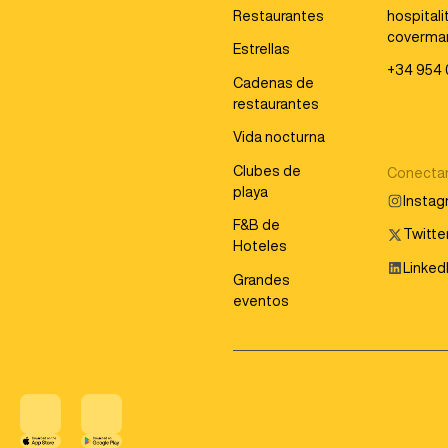
Restaurantes
hospital
coverma
Estrellas
+34 954 
Cadenas de
restaurantes
Vida nocturna
Clubes de
Conecta
playa
Insta
F&B de
Twitter
Hoteles
Linked
Grandes
eventos