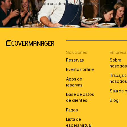
Solicita una demo
Accede
Soluciones
Empresa
Reservas
Sobre
nosotro
Eventos online
Trabaja 
Apps de
nosotro
reservas
Sala de 
Base de datos
de clientes
Blog
Pagos
Lista de
espera virtual