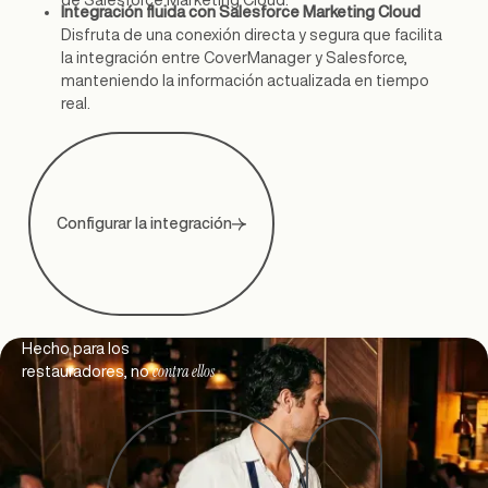
de Salesforce Marketing Cloud.
Integración fluida con Salesforce Marketing Cloud
Disfruta de una conexión directa y segura que facilita
la integración entre CoverManager y Salesforce,
manteniendo la información actualizada en tiempo
real.
Configurar la integración
Footer
Hecho para los
contra ellos
restauradores, no