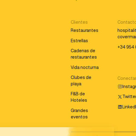
Clientes
Contact
Restaurantes
hospital
coverma
Estrellas
+34 954 
Cadenas de
restaurantes
Vida nocturna
Clubes de
Conecta
playa
Insta
F&B de
Twitter
Hoteles
Linked
Grandes
eventos