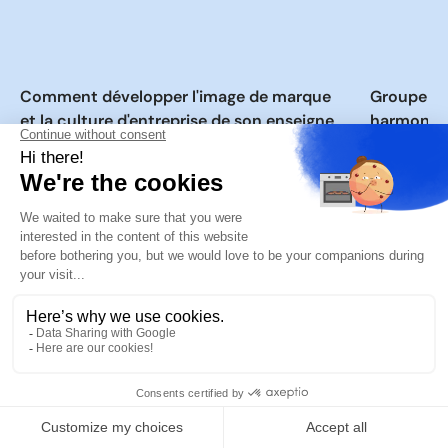
Comment développer l'image de marque
Groupe de
et la culture d'entreprise de son enseigne
harmoniser
de restaurants ?
établisse
LIRE
LIRE
Découvrez nos solutions