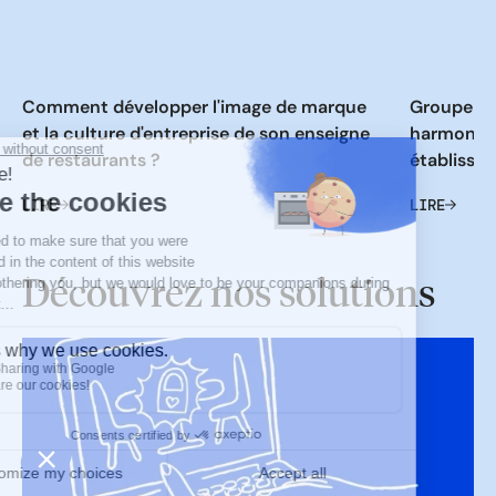
Comment développer l'image de marque
Groupe de
et la culture d'entreprise de son enseigne
harmoniser
de restaurants ?
établisse
LIRE
LIRE
Découvrez nos solutions