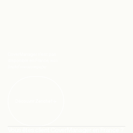
CoverManager n’est pas
mais
disponible en France,
Zenchef vous accompagne
Découvrir Zenchef
Vous êtes client CoverManager en France ?