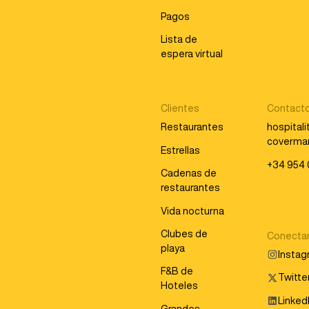
Pagos
Lista de
espera virtual
Clientes
Contact
Restaurantes
hospital
coverma
Estrellas
+34 954 
Cadenas de
restaurantes
Vida nocturna
Clubes de
Conecta
playa
Insta
F&B de
Twitter
Hoteles
Linked
Grandes