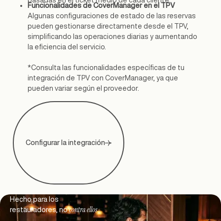
basadas en el ticket medio de cada cliente.
Funcionalidades de CoverManager en el TPV
Algunas configuraciones de estado de las reservas
pueden gestionarse directamente desde el TPV,
simplificando las operaciones diarias y aumentando
la eficiencia del servicio.
*Consulta las funcionalidades específicas de tu
integración de TPV con CoverManager, ya que
pueden variar según el proveedor.
Configurar la integración
Footer
Hecho para los
contra ellos
restauradores, no