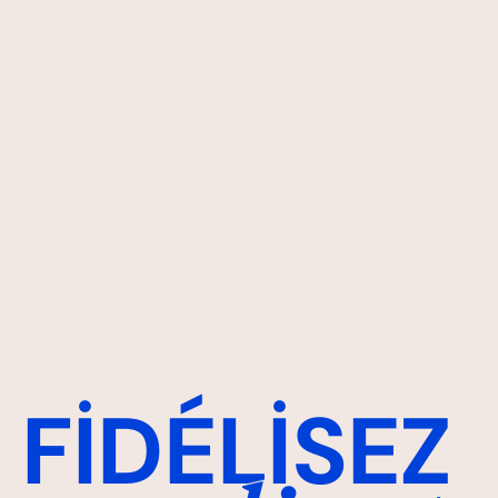
F
İ
DÉL
İ
SEZ