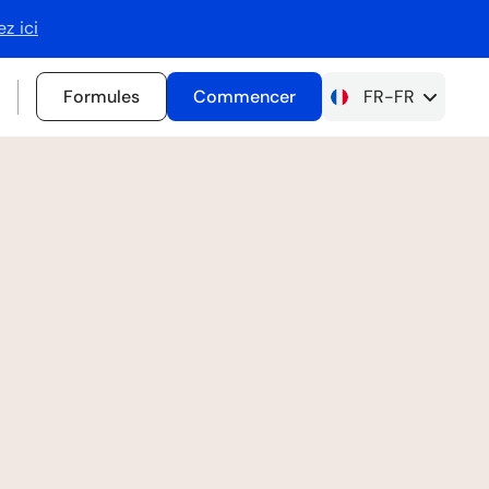
ez ici
FR-FR
Formules
Commencer