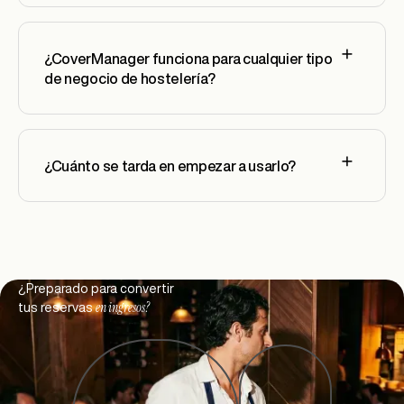
¿CoverManager funciona para cualquier tipo
de negocio de hostelería?
¿Cuánto se tarda en empezar a usarlo?
Footer
¿Preparado para convertir
en ingresos?
tus reservas