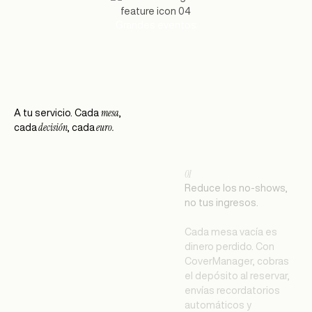
Grandes eventos
mesa
A tu servicio. Cada
,
decisión
euro.
cada
, cada
01
Reduce los no-shows,
no tus ingresos.
Cada mesa vacía es
dinero perdido. Con
CoverManager, cobras
el depósito al reservar,
envías recordatorios
automáticos y