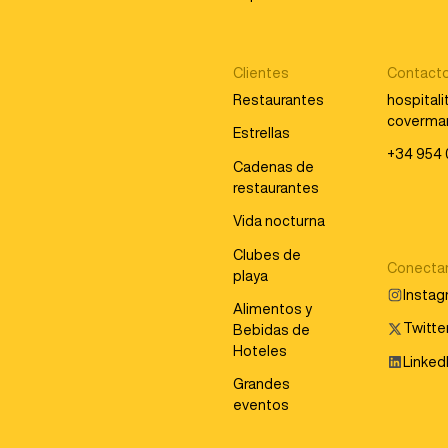
Clientes
Contact
Restaurantes
hospital
coverma
Estrellas
+34 954 
Cadenas de
restaurantes
Vida nocturna
Clubes de
Conecta
playa
Insta
Alimentos y
Twitter
Bebidas de
Hoteles
Linked
Grandes
eventos