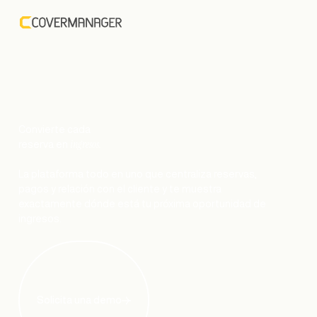
Convierte cada
ingresos.
reserva en
La plataforma todo en uno que centraliza reservas,
pagos y relación con el cliente y te muestra
exactamente dónde está tu próxima oportunidad de
ingresos.
Solicita una demo