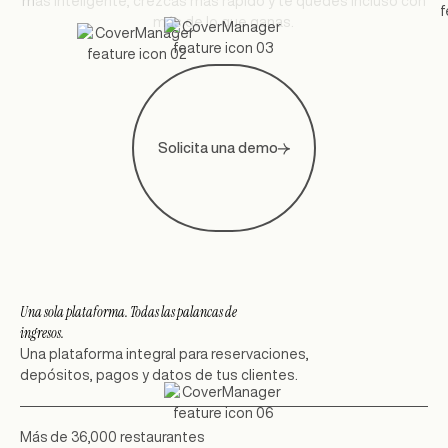
m
á
s
i
n
t
e
l
i
g
e
n
t
e
,
c
r
e
z
c
a
s
m
á
s
r
á
p
i
d
o
y
t
e
q
u
e
d
e
s
i
n
c
l
u
s
o
c
o
n
m
á
s
d
e
l
o
q
u
e
g
a
n
a
s
.
Solicita una demo
Una sola plataforma. Todas las palancas de
ingresos.
Una plataforma integral para reservaciones,
depósitos, pagos y datos de tus clientes.
Más de 36,000 restaurantes