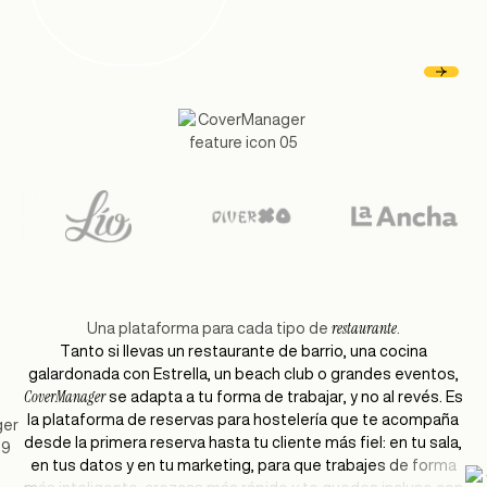
restaurante
Una plataforma para cada tipo de
.
T
a
n
t
o
s
i
l
l
e
v
a
s
u
n
r
e
s
t
a
u
r
a
n
t
e
d
e
b
a
r
r
i
o
,
u
n
a
c
o
c
i
n
a
g
a
l
a
r
d
o
n
a
d
a
c
o
n
E
s
t
r
e
l
l
a
,
u
n
b
e
a
c
h
c
l
u
b
o
g
r
a
n
d
e
s
e
v
e
n
t
o
s
,
C
o
v
e
r
M
a
n
a
g
e
r
s
e
a
d
a
p
t
a
a
t
u
f
o
r
m
a
d
e
t
r
a
b
a
j
a
r
,
y
n
o
a
l
r
e
v
é
s
.
E
s
l
a
p
l
a
t
a
f
o
r
m
a
d
e
r
e
s
e
r
v
a
s
p
a
r
a
h
o
s
t
e
l
e
r
í
a
q
u
e
t
e
a
c
o
m
p
a
ñ
a
d
e
s
d
e
l
a
p
r
i
m
e
r
a
r
e
s
e
r
v
a
h
a
s
t
a
t
u
c
l
i
e
n
t
e
m
á
s
f
i
e
l
:
e
n
t
u
s
a
l
a
,
e
n
t
u
s
d
a
t
o
s
y
e
n
t
u
m
a
r
k
e
t
i
n
g
,
p
a
r
a
q
u
e
t
r
a
b
a
j
e
s
d
e
f
o
r
m
a