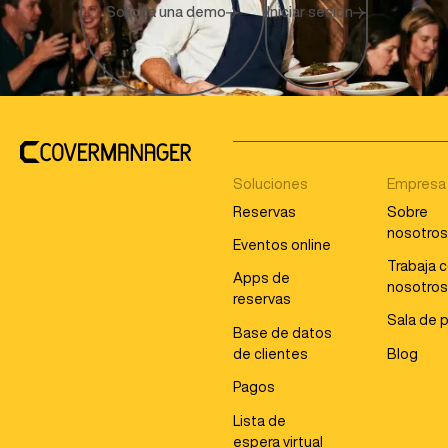
Solicita una demo
Iniciar sesión
Soluciones
Empresa
Reservas
Sobre
nosotro
Eventos online
Trabaja 
Apps de
nosotro
reservas
Sala de 
Base de datos
de clientes
Blog
Pagos
Lista de
espera virtual