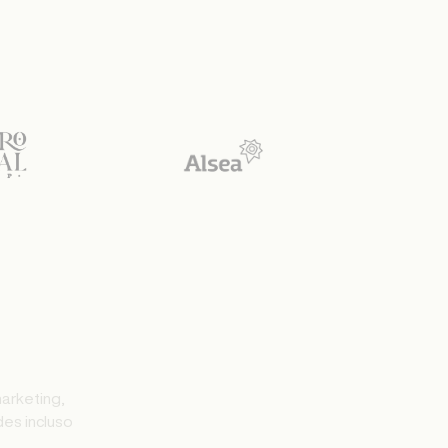
d
e
s
i
n
c
l
u
s
o