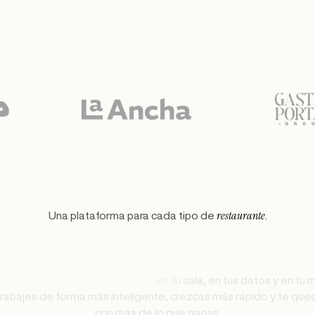
restaurante
Una plataforma para cada tipo de
.
l
i
g
e
n
t
e
,
c
r
e
z
c
a
s
m
á
s
r
á
p
i
d
o
y
t
e
q
u
e
c
o
n
m
á
s
d
e
l
o
q
u
e
g
a
n
a
s
.