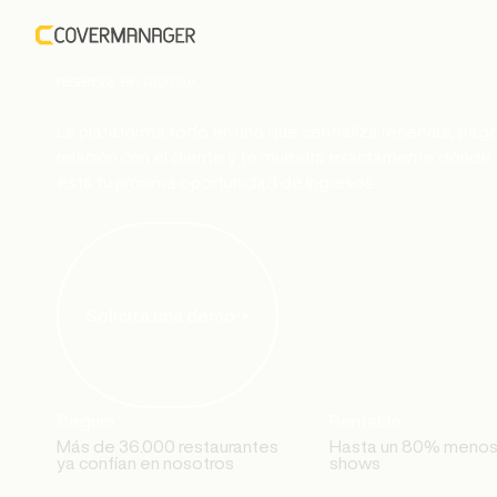
Convierte cada
ingresos.
reserva en
La plataforma todo en uno que centraliza reservas, pag
relación con el cliente y te muestra exactamente dónde
está tu próxima oportunidad de ingresos.
Solicita una demo
Seguro
Rentable
Más de 36.000 restaurantes
Hasta un 80% menos
ya confían en nosotros
shows