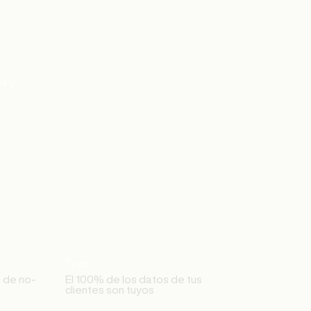
os y
Tuyo
 de no-
El 100% de los datos de tus
clientes son tuyos