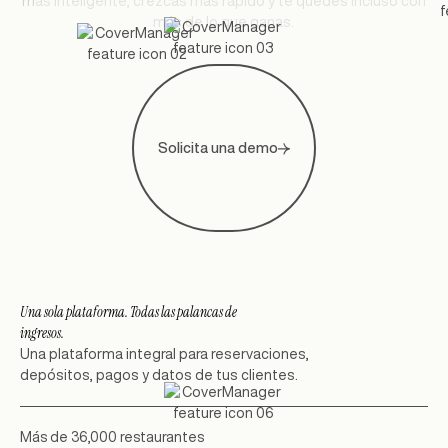
m
á
s
i
n
t
e
l
i
g
e
n
t
e
,
c
r
e
z
c
a
s
m
á
s
r
á
p
i
d
o
y
t
e
q
u
e
d
e
s
i
n
c
l
u
s
o
c
o
n
m
á
s
d
e
l
o
q
u
e
g
a
n
a
s
.
Solicita una demo
Una sola plataforma. Todas las palancas de
ingresos.
Una plataforma integral para reservaciones,
depósitos, pagos y datos de tus clientes.
Más de 36,000 restaurantes