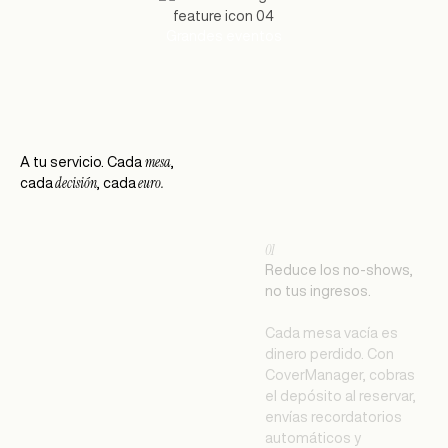
Grandes eventos
mesa
A tu servicio. Cada
,
decisión
euro.
cada
, cada
01
Reduce los no-shows,
no tus ingresos.
Cada mesa vacía es
dinero perdido. Con
CoverManager, cobras
el depósito al reservar,
envías recordatorios
automáticos y