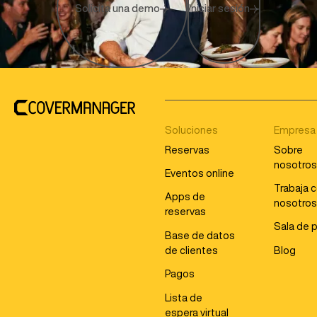
Solicita una demo
Iniciar sesión
Soluciones
Empresa
Reservas
Sobre
nosotro
Eventos online
Trabaja 
Apps de
nosotro
reservas
Sala de 
Base de datos
de clientes
Blog
Pagos
Lista de
espera virtual