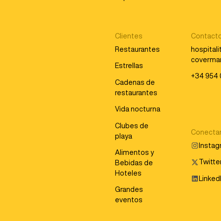
Clientes
Contact
Restaurantes
hospital
coverma
Estrellas
+34 954 
Cadenas de
restaurantes
Vida nocturna
Clubes de
Conecta
playa
Insta
Alimentos y
Twitter
Bebidas de
Hoteles
Linked
Grandes
eventos