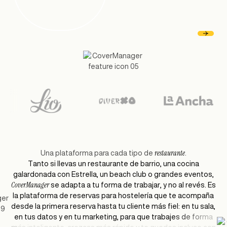
restaurante
Una plataforma para cada tipo de
.
T
a
n
t
o
s
i
l
l
e
v
a
s
u
n
r
e
s
t
a
u
r
a
n
t
e
d
e
b
a
r
r
i
o
,
u
n
a
c
o
c
i
n
a
g
a
l
a
r
d
o
n
a
d
a
c
o
n
E
s
t
r
e
l
l
a
,
u
n
b
e
a
c
h
c
l
u
b
o
g
r
a
n
d
e
s
e
v
e
n
t
o
s
,
C
o
v
e
r
M
a
n
a
g
e
r
s
e
a
d
a
p
t
a
a
t
u
f
o
r
m
a
d
e
t
r
a
b
a
j
a
r
,
y
n
o
a
l
r
e
v
é
s
.
E
s
l
a
p
l
a
t
a
f
o
r
m
a
d
e
r
e
s
e
r
v
a
s
p
a
r
a
h
o
s
t
e
l
e
r
í
a
q
u
e
t
e
a
c
o
m
p
a
ñ
a
d
e
s
d
e
l
a
p
r
i
m
e
r
a
r
e
s
e
r
v
a
h
a
s
t
a
t
u
c
l
i
e
n
t
e
m
á
s
f
i
e
l
:
e
n
t
u
s
a
l
a
,
e
n
t
u
s
d
a
t
o
s
y
e
n
t
u
m
a
r
k
e
t
i
n
g
,
p
a
r
a
q
u
e
t
r
a
b
a
j
e
s
d
e
f
o
r
m
a