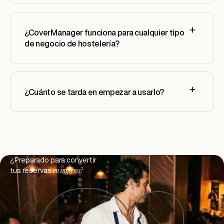
¿CoverManager funciona para cualquier tipo
de negocio de hostelería?
¿Cuánto se tarda en empezar a usarlo?
Footer
¿Preparado para convertir
en ingresos?
tus reservas