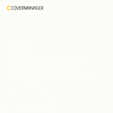
Convierte cada
ingresos.
reserva en
La plataforma todo en uno que centraliza reservas,
pagos y relación con el cliente y te muestra
exactamente dónde está tu próxima oportunidad de
ingresos.
Solicita una demo