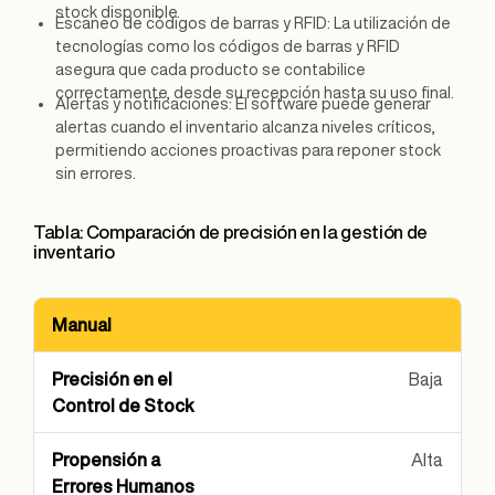
stock disponible.
Escaneo de códigos de barras y RFID: La utilización de
tecnologías como los códigos de barras y RFID
asegura que cada producto se contabilice
correctamente, desde su recepción hasta su uso final.
Alertas y notificaciones: El software puede generar
alertas cuando el inventario alcanza niveles críticos,
permitiendo acciones proactivas para reponer stock
sin errores.
Tabla: Comparación de precisión en la gestión de
inventario
Manual
Método de Gestión
Precisión en el Control de S
Baja
Alta