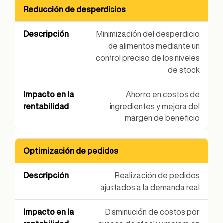
Reducción de desperdicios
Beneficio
Descripción
Impacto en la rentab
Minimización del desperdicio
de alimentos mediante un
control preciso de los niveles
de stock
Ahorro en costos de
ingredientes y mejora del
margen de beneficio
Optimización de pedidos
Realización de pedidos
ajustados a la demanda real
Disminución de costos por