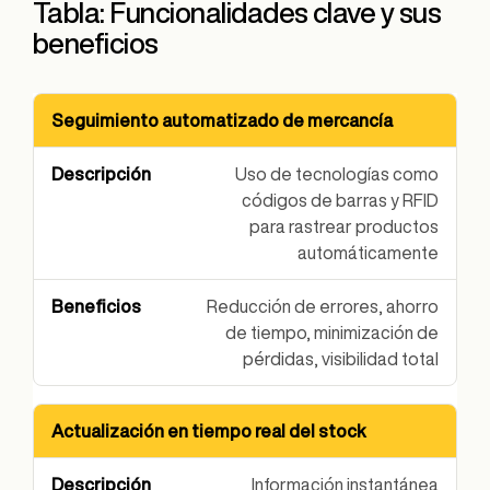
Tabla: Funcionalidades clave y sus
beneficios
Seguimiento automatizado de mercancía
Funcionalidad
Descripción
Beneficios
Uso de tecnologías como
códigos de barras y RFID
para rastrear productos
automáticamente
Reducción de errores, ahorro
de tiempo, minimización de
pérdidas, visibilidad total
Actualización en tiempo real del stock
Información instantánea