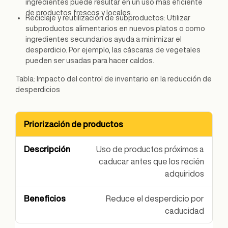
ingredientes puede resultar en un uso más eficiente
de productos frescos y locales.
Reciclaje y reutilización de subproductos: Utilizar
subproductos alimentarios en nuevos platos o como
ingredientes secundarios ayuda a minimizar el
desperdicio. Por ejemplo, las cáscaras de vegetales
pueden ser usadas para hacer caldos.
Tabla: Impacto del control de inventario en la reducción de
desperdicios
Priorización de productos
Estrategia
Descripción
Beneficios
Uso de productos próximos a
caducar antes que los recién
adquiridos
Reduce el desperdicio por
caducidad