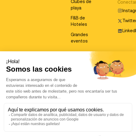
Clubes de
Conecta
playa
Insta
F&B de
Twitter
Hoteles
Linked
Grandes
eventos
©
2026
Covermanager. Todos los derechos reservados.
Aviso legal
Política de privacidad
Política de cookies