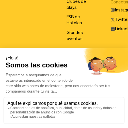
Clubes de
Conecta
playa
Insta
F&B de
Twitter
Hoteles
Linked
Grandes
eventos
©
2026
Covermanager. Todos los derechos reservados.
Aviso legal
Política de privacidad
Política de cookies