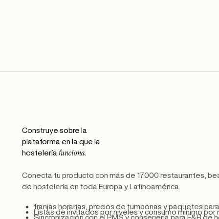
Construye sobre la
plataforma en la que la
funciona.
hostelería
Conecta tu producto con más de 17.000 restaurantes, bea
de hostelería en toda Europa y Latinoamérica.
franjas horarias, precios de tumbonas y paquetes par
Listas de invitados por niveles y consumo mínimo por
Sincronización con el PMS y conserjería para F&B de 