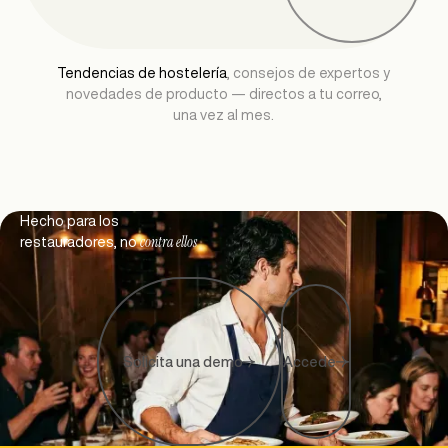
Tendencias de hostelería
, consejos de expertos y
novedades de producto — directos a tu correo,
una vez al mes.
Footer
Hecho para los
contra ellos
restauradores, no
Solicita una demo
Accede