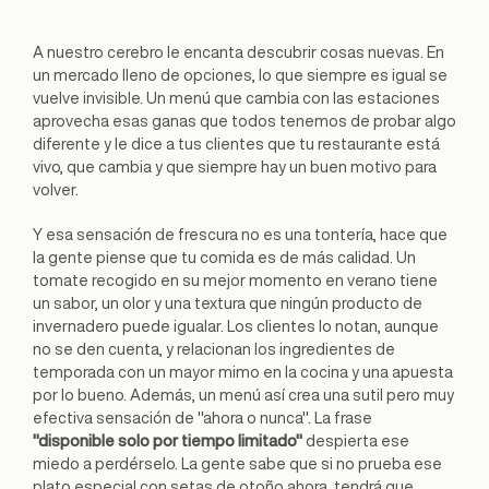
A nuestro cerebro le encanta descubrir cosas nuevas. En
un mercado lleno de opciones, lo que siempre es igual se
vuelve invisible. Un menú que cambia con las estaciones
aprovecha esas ganas que todos tenemos de probar algo
diferente y le dice a tus clientes que tu restaurante está
vivo, que cambia y que siempre hay un buen motivo para
volver.
Y esa sensación de frescura no es una tontería, hace que
la gente piense que tu comida es de más calidad. Un
tomate recogido en su mejor momento en verano tiene
un sabor, un olor y una textura que ningún producto de
invernadero puede igualar. Los clientes lo notan, aunque
no se den cuenta, y relacionan los ingredientes de
temporada con un mayor mimo en la cocina y una apuesta
por lo bueno. Además, un menú así crea una sutil pero muy
efectiva sensación de "ahora o nunca". La frase
"disponible solo por tiempo limitado"
despierta ese
miedo a perdérselo. La gente sabe que si no prueba ese
plato especial con setas de otoño ahora, tendrá que