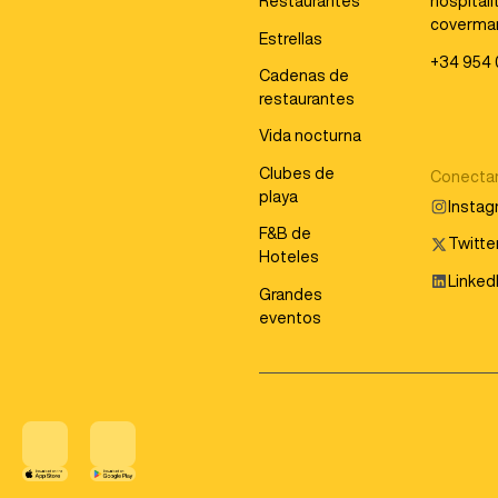
Restaurantes
hospital
coverma
Estrellas
+34 954 
Cadenas de
restaurantes
Vida nocturna
Clubes de
Conecta
playa
Insta
F&B de
Twitter
Hoteles
Linked
Grandes
eventos