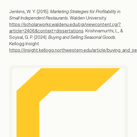
Jenkins, W. Y. (2015).
Marketing Strategies for Profitability in
Small Independent Restaurants
. Walden University.
https://scholarworks.waldenu.edu/cgi/viewcontent.cgi?
article=2406&context=dissertations
. Krishnamurthi, L., &
Soysal, G. P. (2024).
Buying and Selling Seasonal Goods
.
Kellogg Insight.
https://insight.kellogg.northwestern.edu/article/buying_and_s