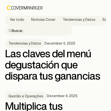
artículos de CoverManager
Todos los
Ver todo
Noticias Cover
Tendencias y Datos
Solu
December 5, 2025
Tendencias y Datos
Las claves del menú
degustación que
dispara tus ganancias
December 4, 2025
Gestão e Operações
Multiplica tus