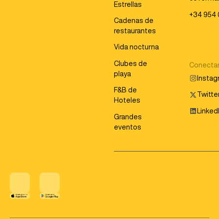
Estrellas
+34 954 
Cadenas de
restaurantes
Vida nocturna
Clubes de
Conecta
playa
Insta
F&B de
Twitter
Hoteles
Linked
Grandes
eventos