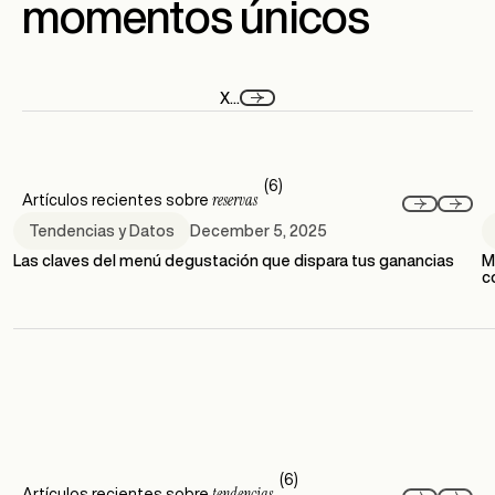
momentos únicos
X
...
(6)
reservas
Artículos recientes sobre
December 5, 2025
Tendencias y Datos
Las claves del menú degustación que dispara tus ganancias
M
c
(6)
tendencias
Artículos recientes sobre