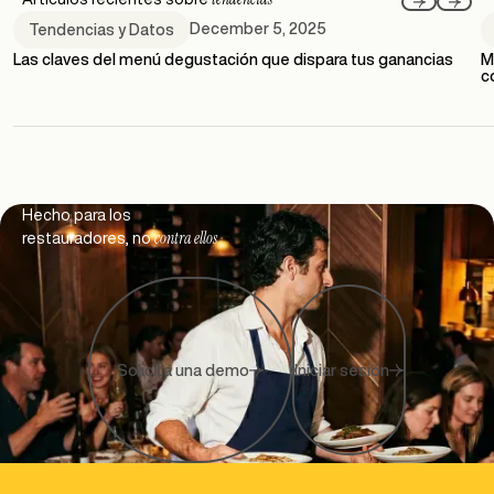
December 5, 2025
Tendencias y Datos
Las claves del menú degustación que dispara tus ganancias
M
c
Footer
Hecho para los
contra ellos
restauradores, no
Solicita una demo
Iniciar sesión