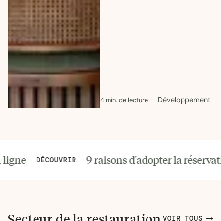
Développement
4 min. de lecture
9 raisons d'adopter la réservation en 
9 raiso
DÉCOUVRIR
Secteur de la restauration
VOIR TOUS