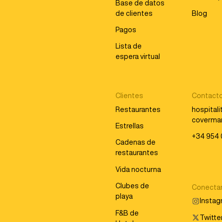
Base de datos
de clientes
Blog
Pagos
Lista de
espera virtual
Clientes
Contact
Restaurantes
hospital
coverma
Estrellas
+34 954 
Cadenas de
restaurantes
Vida nocturna
Clubes de
Conecta
playa
Insta
F&B de
Twitter