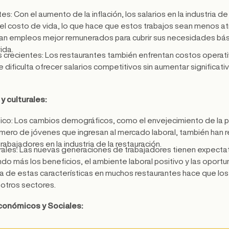
tes: Con el aumento de la inflación, los salarios en la industria de
el costo de vida, lo que hace que estos trabajos sean menos at
an empleos mejor remunerados para cubrir sus necesidades bás
da​.
 crecientes: Los restaurantes también enfrentan costos operat
que dificulta ofrecer salarios competitivos sin aumentar significa
y culturales:
o: Los cambios demográficos, como el envejecimiento de la po
úmero de jóvenes que ingresan al mercado laboral, también han r
rabajadores en la industria de la restauración.
rales: Las nuevas generaciones de trabajadores tienen expectat
ndo más los beneficios, el ambiente laboral positivo y las oport
lta de estas características en muchos restaurantes hace que l
otros sectores.
conómicos y Sociales: