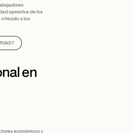
rabajadores
idad operativa de los
 ofrecido a los
ERVAS?
onal en
actores económicos y