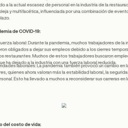
do a la actual escasez de personal en la industria de la restaurac
eja y multifacética, influenciada por una combinación de evento
lazo.
ndemia de COVID-19:
fuerza laboral: Durante la pandemia, muchos trabajadores de la in
eron obligados a dejar sus empleos debido a los cierres temporal
os restaurantes. Muchos de estos trabajadores buscaron emple
ue ha dejado a la industria con una fuerza laboral reducida.
oridades laborales: La pandemia también provocó un cambio en l
s, quienes ahora valoran más la estabilidad laboral, la seguridad
ersonal. Esto ha llevado a muchos a reconsiderar sus carreras en l
o del costo de vida: