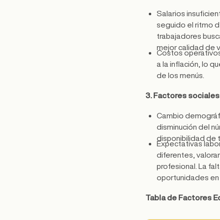
Salarios insuficien
seguido el ritmo d
trabajadores busc
mejor calidad de vi
Costos operativos
a la inflación, lo 
de los menús​.
3. Factores sociales 
Cambio demográfic
disminución del n
disponibilidad de t
Expectativas labo
diferentes, valora
profesional. La fa
oportunidades en 
Tabla de Factores E