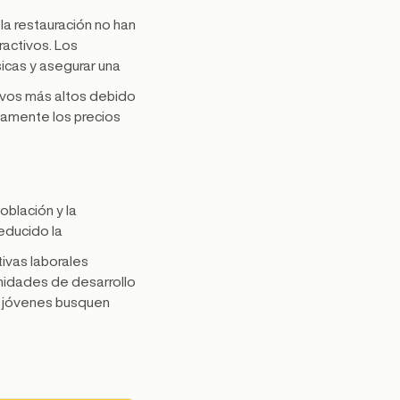
 la restauración no han
ractivos. Los
icas y asegurar una
ivos más altos debido
tivamente los precios
blación y la
educido la
ivas laborales
unidades de desarrollo
os jóvenes busquen